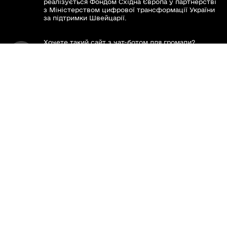
реалізується Фондом Східна Європа у партнерстві
з Міністерством цифрової трансформації України
за підтримки Швейцарії.
Хочете такий сайт з чат-ботом для громади?
www.toolkit.in.ua
Весь контент доступний за ліцензією Creative
Commons Attribution 4.0 International license,
якщо не зазначено інше.
Слідкуй за нами тут:
Наша громада у смартфоні: