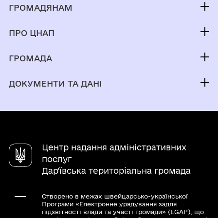
ГРОМАДЯНАМ
Послуги
ПРО ЦНАП
Електронна черга
Команда
Мобільна валіза
ГРОМАДА
Новини
Про громаду
Контакти
ДОКУМЕНТИ ТА ДАНІ
Нормативні документи
Електронна приймальня
Центр надання адміністративних
послуг
Дар'ївська територіальна громада
Створено в межах швейцарсько-української
Програми «Електронне урядування задля
підзвітності влади та участі громади» (EGAP), що